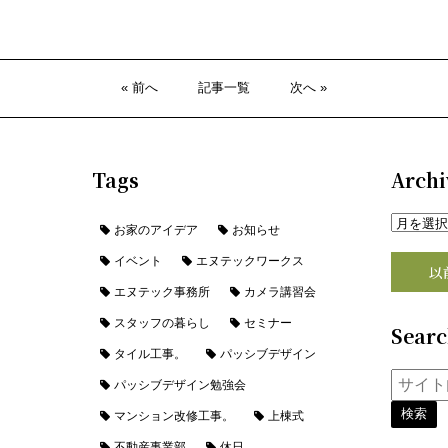
« 前へ
記事一覧
次へ »
Tags
Archi
お家のアイデア
お知らせ
イベント
エヌテックワークス
以
エヌテック事務所
カメラ講習会
スタッフの暮らし
セミナー
Sear
タイル工事。
パッシブデザイン
パッシブデザイン勉強会
マンション改修工事。
上棟式
不動産事業部
休日。