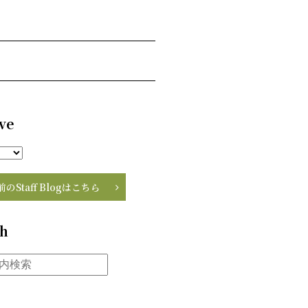
ve
前のStaff Blogはこちら
ch