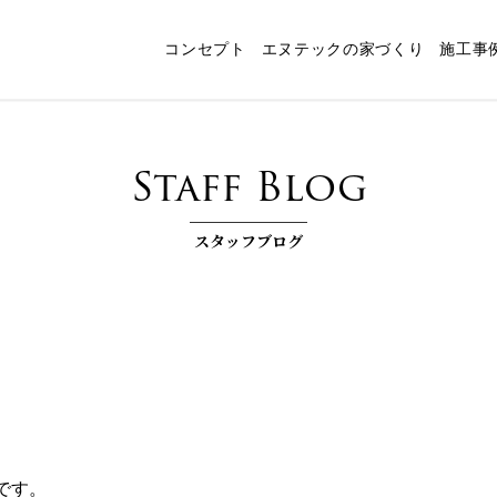
コンセプト
エヌテックの家づくり
施工事
ャート
スタッフ紹介
パッシブデザイン
エヌテックの技術
インタビュー
コンセプトルーム「檪」
耐震構法・SE構法
お客様コラム
家づくりコラム
お知らせ
快
Staff Blog
スタッフブログ
村です。