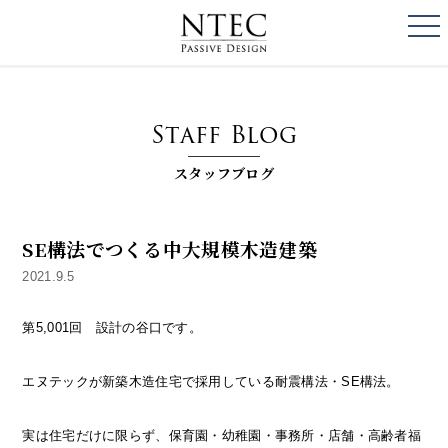
togg
NTEC
PASSIVE DESI
Staff Blog
スタッフブログ
SE構法でつくる中大規模木造建築
2021.9.5
第5,001回 設計の谷口です。
エヌテックが新築木造住宅で採用している耐震構法・SE構法。
実は住宅だけに限らず、保育園・幼稚園・事務所・店舗・高齢者福