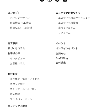
コンセプト
エヌテックの家づくり
パッシブデザイン
エヌテックの家ができるまで
耐震構法・SE構法
エヌテックの技術
快適な暮らしの設計
家づくりコラム
リフォーム
施工事例
イベント
家づくりコラム
オンラインイベント
お客様の声
お知らせ
Staff Blog
インタビュー
資料請求
お客様コラム
会社紹介
会社概要・沿革・アクセス
スタッフ紹介
コンセプトルーム「檪」
求人情報
プライバシーポリシー
エヌテック不動産