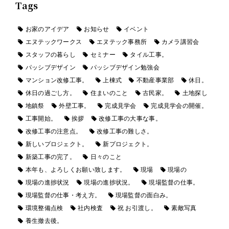
Tags
お家のアイデア
お知らせ
イベント
エヌテックワークス
エヌテック事務所
カメラ講習会
スタッフの暮らし
セミナー
タイル工事。
パッシブデザイン
パッシブデザイン勉強会
マンション改修工事。
上棟式
不動産事業部
休日。
休日の過ごし方。
住まいのこと
古民家。
土地探し
地鎮祭
外壁工事。
完成見学会
完成見学会の開催。
工事開始。
挨拶
改修工事の大事な事。
改修工事の注意点。
改修工事の難しさ。
新しいプロジェクト。
新プロジェクト。
新築工事の完了。
日々のこと
本年も、よろしくお願い致します。
現場
現場の
現場の進捗状況
現場の進捗状況。
現場監督の仕事。
現場監督の仕事・考え方。
現場監督の面白み。
環境整備点検
社内検査
祝 お引渡し。
素敵写真
養生撤去後。