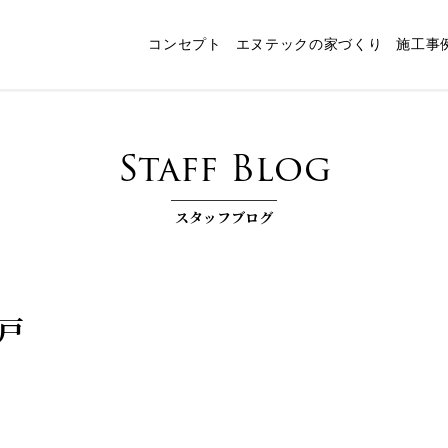
コンセプト
エヌテックの家づくり
施工事
ャート
スタッフ紹介
パッシブデザイン
エヌテックの技術
インタビュー
コンセプトルーム「檪」
耐震構法・SE構法
お客様コラム
家づくりコラム
お知らせ
快
Staff Blog
スタッフブログ
戸