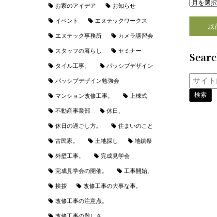
お家のアイデア
お知らせ
イベント
エヌテックワークス
以
エヌテック事務所
カメラ講習会
スタッフの暮らし
セミナー
Sear
タイル工事。
パッシブデザイン
パッシブデザイン勉強会
マンション改修工事。
上棟式
不動産事業部
休日。
休日の過ごし方。
住まいのこと
古民家。
土地探し
地鎮祭
外壁工事。
完成見学会
完成見学会の開催。
工事開始。
挨拶
改修工事の大事な事。
改修工事の注意点。
改修工事の難しさ。