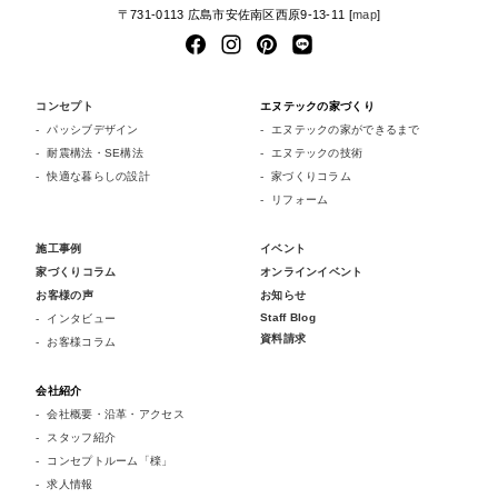
〒731-0113 広島市安佐南区西原9-13-11 [
map
]
コンセプト
エヌテックの家づくり
パッシブデザイン
エヌテックの家ができるまで
耐震構法・SE構法
エヌテックの技術
快適な暮らしの設計
家づくりコラム
リフォーム
施工事例
イベント
家づくりコラム
オンラインイベント
お客様の声
お知らせ
Staff Blog
インタビュー
資料請求
お客様コラム
会社紹介
会社概要・沿革・アクセス
スタッフ紹介
コンセプトルーム「檪」
求人情報