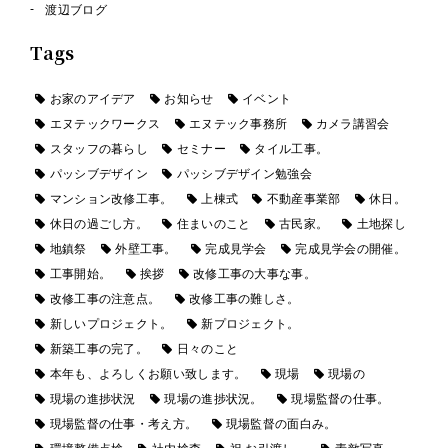
渡辺ブログ
Tags
お家のアイデア
お知らせ
イベント
エヌテックワークス
エヌテック事務所
カメラ講習会
スタッフの暮らし
セミナー
タイル工事。
パッシブデザイン
パッシブデザイン勉強会
マンション改修工事。
上棟式
不動産事業部
休日。
休日の過ごし方。
住まいのこと
古民家。
土地探し
地鎮祭
外壁工事。
完成見学会
完成見学会の開催。
工事開始。
挨拶
改修工事の大事な事。
改修工事の注意点。
改修工事の難しさ。
新しいプロジェクト。
新プロジェクト。
新築工事の完了。
日々のこと
本年も、よろしくお願い致します。
現場
現場の
現場の進捗状況
現場の進捗状況。
現場監督の仕事。
現場監督の仕事・考え方。
現場監督の面白み。