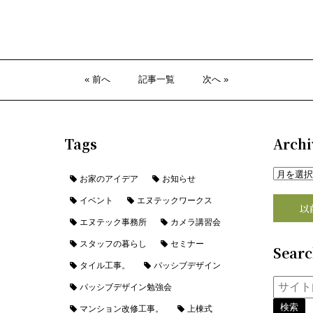
« 前へ
記事一覧
次へ »
Tags
Archi
お家のアイデア
お知らせ
イベント
エヌテックワークス
以
エヌテック事務所
カメラ講習会
スタッフの暮らし
セミナー
Sear
タイル工事。
パッシブデザイン
パッシブデザイン勉強会
マンション改修工事。
上棟式