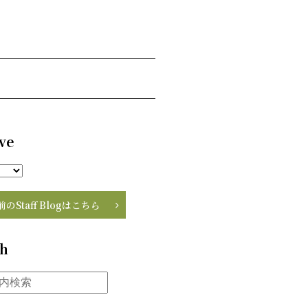
ve
前のStaff Blogはこちら
ch