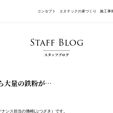
コンセプト
エヌテックの家づくり
施工事
ャート
スタッフ紹介
パッシブデザイン
エヌテックの技術
インタビュー
コンセプトルーム「檪」
耐震構法・SE構法
お客様コラム
家づくりコラム
お知らせ
快
Staff Blog
スタッフブログ
ら大量の鉄粉が…
ンテナンス担当の佛崎(ぶつざき）です。