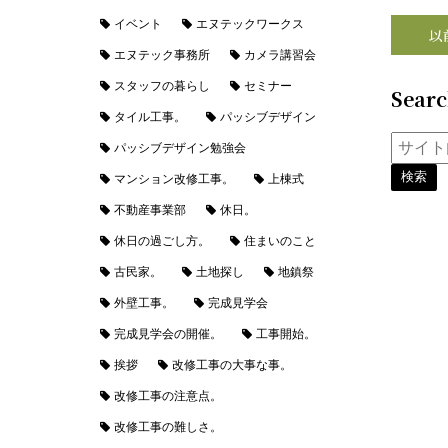
イベント
エヌテックワークス
以
エヌテック事務所
カメラ講習会
スタッフの暮らし
セミナー
Sear
タイル工事。
パッシブデザイン
パッシブデザイン勉強会
マンション改修工事。
上棟式
不動産事業部
休日。
休日の過ごし方。
住まいのこと
古民家。
土地探し
地鎮祭
外壁工事。
完成見学会
完成見学会の開催。
工事開始。
挨拶
改修工事の大事な事。
改修工事の注意点。
改修工事の難しさ。