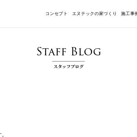
コンセプト
エヌテックの家づくり
施工事
ャート
スタッフ紹介
パッシブデザイン
エヌテックの技術
インタビュー
コンセプトルーム「檪」
耐震構法・SE構法
お客様コラム
家づくりコラム
お知らせ
快
Staff Blog
スタッフブログ
す。