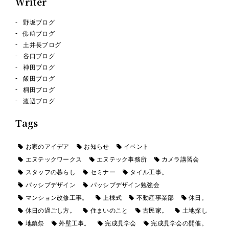
Writer
野坂ブログ
佛﨑ブログ
土井長ブログ
谷口ブログ
神田ブログ
飯田ブログ
桐田ブログ
渡辺ブログ
Tags
お家のアイデア
お知らせ
イベント
エヌテックワークス
エヌテック事務所
カメラ講習会
スタッフの暮らし
セミナー
タイル工事。
パッシブデザイン
パッシブデザイン勉強会
マンション改修工事。
上棟式
不動産事業部
休日。
休日の過ごし方。
住まいのこと
古民家。
土地探し
地鎮祭
外壁工事。
完成見学会
完成見学会の開催。