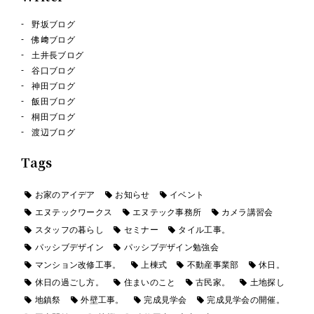
野坂ブログ
佛﨑ブログ
土井長ブログ
谷口ブログ
神田ブログ
飯田ブログ
桐田ブログ
渡辺ブログ
Tags
お家のアイデア
お知らせ
イベント
エヌテックワークス
エヌテック事務所
カメラ講習会
スタッフの暮らし
セミナー
タイル工事。
パッシブデザイン
パッシブデザイン勉強会
マンション改修工事。
上棟式
不動産事業部
休日。
休日の過ごし方。
住まいのこと
古民家。
土地探し
地鎮祭
外壁工事。
完成見学会
完成見学会の開催。