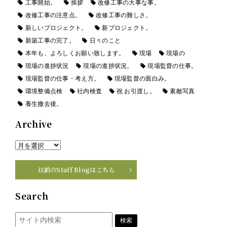
工事開始。
挨拶
改修工事の大事な事。
改修工事の注意点。
改修工事の難しさ。
新しいプロジェクト。
新プロジェクト。
新築工事の完了。
日々のこと
本年も、よろしくお願い致します。
現場
現場の
現場の進捗状況
現場の進捗状況。
現場監督の仕事。
現場監督の仕事・考え方。
現場監督の面白み。
環境整備点検
社内検査
祝 お引渡し。
素敵写真
養生撤去後。
Archive
以前のStaff Blogはこちら
Search