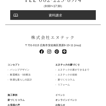
（9:00〜17:30）
資料請求
株式会社エヌテック
〒731-0113 広島市安佐南区西原9-13-11 [
map
]
コンセプト
エヌテックの家づくり
パッシブデザイン
エヌテックの家ができるまで
耐震構法・SE構法
エヌテックの技術
快適な暮らしの設計
家づくりコラム
リフォーム
施工事例
イベント
家づくりコラム
オンラインイベント
お客様の声
お知らせ