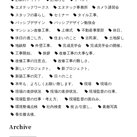
エヌテックワークス
エヌテック事務所
カメラ講習会
スタッフの暮らし
セミナー
タイル工事。
パッシブデザイン
パッシブデザイン勉強会
マンション改修工事。
上棟式
不動産事業部
休日。
休日の過ごし方。
住まいのこと
古民家。
土地探し
地鎮祭
外壁工事。
完成見学会
完成見学会の開催。
工事開始。
挨拶
改修工事の大事な事。
改修工事の注意点。
改修工事の難しさ。
新しいプロジェクト。
新プロジェクト。
新築工事の完了。
日々のこと
本年も、よろしくお願い致します。
現場
現場の
現場の進捗状況
現場の進捗状況。
現場監督の仕事。
現場監督の仕事・考え方。
現場監督の面白み。
環境整備点検
社内検査
祝 お引渡し。
素敵写真
養生撤去後。
Archive