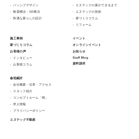
パッシブデザイン
エヌテックの家ができるまで
耐震構法・SE構法
エヌテックの技術
快適な暮らしの設計
家づくりコラム
リフォーム
施工事例
イベント
家づくりコラム
オンラインイベント
お客様の声
お知らせ
Staff Blog
インタビュー
資料請求
お客様コラム
会社紹介
会社概要・沿革・アクセス
スタッフ紹介
コンセプトルーム「檪」
求人情報
プライバシーポリシー
エヌテック不動産