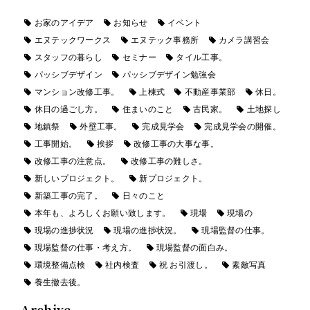
お家のアイデア
お知らせ
イベント
エヌテックワークス
エヌテック事務所
カメラ講習会
スタッフの暮らし
セミナー
タイル工事。
パッシブデザイン
パッシブデザイン勉強会
マンション改修工事。
上棟式
不動産事業部
休日。
休日の過ごし方。
住まいのこと
古民家。
土地探し
地鎮祭
外壁工事。
完成見学会
完成見学会の開催。
工事開始。
挨拶
改修工事の大事な事。
改修工事の注意点。
改修工事の難しさ。
新しいプロジェクト。
新プロジェクト。
新築工事の完了。
日々のこと
本年も、よろしくお願い致します。
現場
現場の
現場の進捗状況
現場の進捗状況。
現場監督の仕事。
現場監督の仕事・考え方。
現場監督の面白み。
環境整備点検
社内検査
祝 お引渡し。
素敵写真
養生撤去後。
Archive