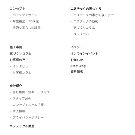
コンセプト
エヌテックの家づくり
パッシブデザイン
エヌテックの家ができるまで
耐震構法・SE構法
エヌテックの技術
快適な暮らしの設計
家づくりコラム
リフォーム
施工事例
イベント
家づくりコラム
オンラインイベント
お客様の声
お知らせ
Staff Blog
インタビュー
資料請求
お客様コラム
会社紹介
会社概要・沿革・アクセス
スタッフ紹介
コンセプトルーム「檪」
求人情報
プライバシーポリシー
エヌテック不動産