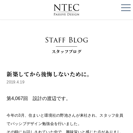
togg
NTEC
PASSIVE DESI
Staff Blog
スタッフブログ
新築してから後悔しないために。
2019.4.19
第4,067回 設計の渡辺です。
今年の3月、住まいと環境社の野池さんが来社され、スタッフ全員
でパッシブデザイン勉強会を行いました。
その時にお話しされていた中で、興味深いと感じた点がありまし