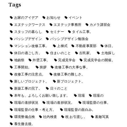
Tags
お家のアイデア
お知らせ
イベント
エヌテックワークス
エヌテック事務所
カメラ講習会
スタッフの暮らし
セミナー
タイル工事。
パッシブデザイン
パッシブデザイン勉強会
マンション改修工事。
上棟式
不動産事業部
休日。
休日の過ごし方。
住まいのこと
古民家。
土地探し
地鎮祭
外壁工事。
完成見学会
完成見学会の開催。
工事開始。
挨拶
改修工事の大事な事。
改修工事の注意点。
改修工事の難しさ。
新しいプロジェクト。
新プロジェクト。
新築工事の完了。
日々のこと
本年も、よろしくお願い致します。
現場
現場の
現場の進捗状況
現場の進捗状況。
現場監督の仕事。
現場監督の仕事・考え方。
現場監督の面白み。
環境整備点検
社内検査
祝 お引渡し。
素敵写真
養生撤去後。