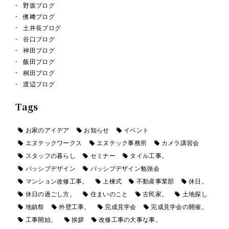
野坂ブログ
佛﨑ブログ
土井長ブログ
谷口ブログ
神田ブログ
飯田ブログ
桐田ブログ
渡辺ブログ
Tags
お家のアイデア
お知らせ
イベント
エヌテックワークス
エヌテック事務所
カメラ講習会
スタッフの暮らし
セミナー
タイル工事。
パッシブデザイン
パッシブデザイン勉強会
マンション改修工事。
上棟式
不動産事業部
休日。
休日の過ごし方。
住まいのこと
古民家。
土地探し
地鎮祭
外壁工事。
完成見学会
完成見学会の開催。
工事開始。
挨拶
改修工事の大事な事。