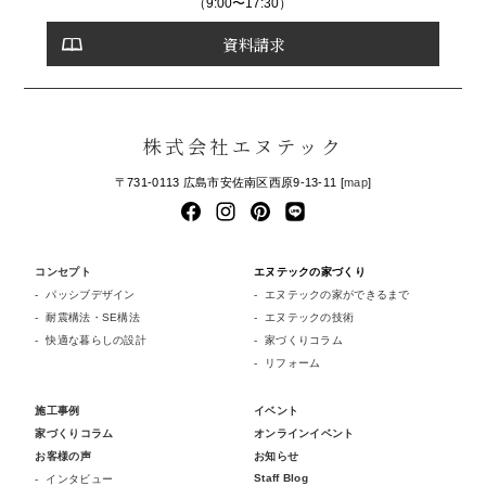
（9:00〜17:30）
資料請求
株式会社エヌテック
〒731-0113 広島市安佐南区西原9-13-11 [
map
]
コンセプト
エヌテックの家づくり
パッシブデザイン
エヌテックの家ができるまで
耐震構法・SE構法
エヌテックの技術
快適な暮らしの設計
家づくりコラム
リフォーム
施工事例
イベント
家づくりコラム
オンラインイベント
お客様の声
お知らせ
Staff Blog
インタビュー