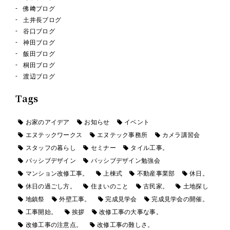
佛﨑ブログ
土井長ブログ
谷口ブログ
神田ブログ
飯田ブログ
桐田ブログ
渡辺ブログ
Tags
お家のアイデア
お知らせ
イベント
エヌテックワークス
エヌテック事務所
カメラ講習会
スタッフの暮らし
セミナー
タイル工事。
パッシブデザイン
パッシブデザイン勉強会
マンション改修工事。
上棟式
不動産事業部
休日。
休日の過ごし方。
住まいのこと
古民家。
土地探し
地鎮祭
外壁工事。
完成見学会
完成見学会の開催。
工事開始。
挨拶
改修工事の大事な事。
改修工事の注意点。
改修工事の難しさ。