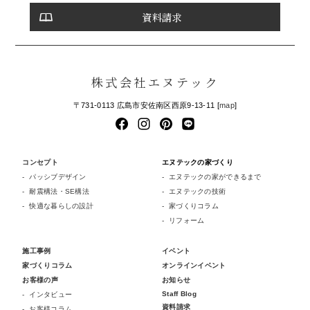
資料請求
株式会社エヌテック
〒731-0113 広島市安佐南区西原9-13-11 [
map
]
コンセプト
エヌテックの家づくり
パッシブデザイン
エヌテックの家ができるまで
耐震構法・SE構法
エヌテックの技術
快適な暮らしの設計
家づくりコラム
リフォーム
施工事例
イベント
家づくりコラム
オンラインイベント
お客様の声
お知らせ
Staff Blog
インタビュー
資料請求
お客様コラム