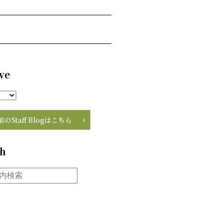
ve
前のStaff Blogはこちら
ch