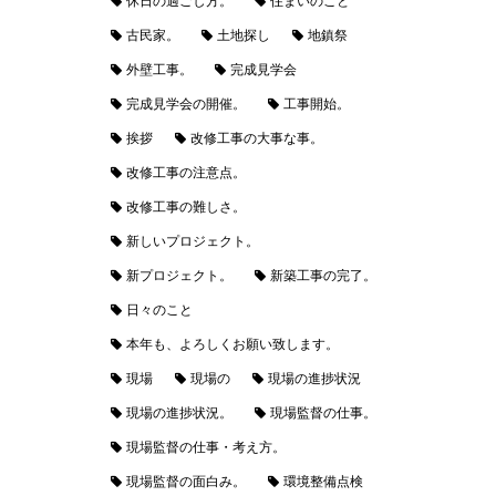
休日の過ごし方。
住まいのこと
古民家。
土地探し
地鎮祭
外壁工事。
完成見学会
完成見学会の開催。
工事開始。
挨拶
改修工事の大事な事。
改修工事の注意点。
改修工事の難しさ。
新しいプロジェクト。
新プロジェクト。
新築工事の完了。
日々のこと
本年も、よろしくお願い致します。
現場
現場の
現場の進捗状況
現場の進捗状況。
現場監督の仕事。
現場監督の仕事・考え方。
現場監督の面白み。
環境整備点検