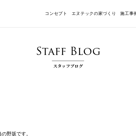
コンセプト
エヌテックの家づくり
施工事
ャート
スタッフ紹介
パッシブデザイン
エヌテックの技術
インタビュー
コンセプトルーム「檪」
耐震構法・SE構法
お客様コラム
家づくりコラム
お知らせ
快
Staff Blog
スタッフブログ
担当の野坂です。