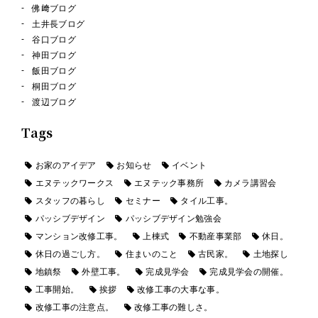
佛﨑ブログ
土井長ブログ
谷口ブログ
神田ブログ
飯田ブログ
桐田ブログ
渡辺ブログ
Tags
お家のアイデア
お知らせ
イベント
エヌテックワークス
エヌテック事務所
カメラ講習会
スタッフの暮らし
セミナー
タイル工事。
パッシブデザイン
パッシブデザイン勉強会
マンション改修工事。
上棟式
不動産事業部
休日。
休日の過ごし方。
住まいのこと
古民家。
土地探し
地鎮祭
外壁工事。
完成見学会
完成見学会の開催。
工事開始。
挨拶
改修工事の大事な事。
改修工事の注意点。
改修工事の難しさ。