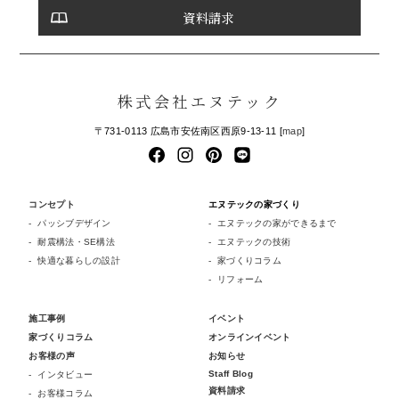
資料請求
株式会社エヌテック
〒731-0113 広島市安佐南区西原9-13-11 [
map
]
コンセプト
エヌテックの家づくり
パッシブデザイン
エヌテックの家ができるまで
耐震構法・SE構法
エヌテックの技術
快適な暮らしの設計
家づくりコラム
リフォーム
施工事例
イベント
家づくりコラム
オンラインイベント
お客様の声
お知らせ
Staff Blog
インタビュー
資料請求
お客様コラム