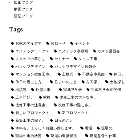
飯田ブログ
桐田ブログ
渡辺ブログ
Tags
お家のアイデア
お知らせ
イベント
エヌテックワークス
エヌテック事務所
カメラ講習会
スタッフの暮らし
セミナー
タイル工事。
パッシブデザイン
パッシブデザイン勉強会
マンション改修工事。
上棟式
不動産事業部
休日。
休日の過ごし方。
住まいのこと
古民家。
土地探し
地鎮祭
外壁工事。
完成見学会
完成見学会の開催。
工事開始。
挨拶
改修工事の大事な事。
改修工事の注意点。
改修工事の難しさ。
新しいプロジェクト。
新プロジェクト。
新築工事の完了。
日々のこと
本年も、よろしくお願い致します。
現場
現場の
現場の進捗状況
現場の進捗状況。
現場監督の仕事。