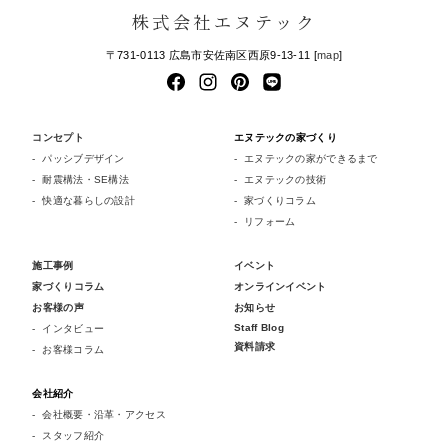
株式会社エヌテック
〒731-0113 広島市安佐南区西原9-13-11 [
map
]
コンセプト
エヌテックの家づくり
パッシブデザイン
エヌテックの家ができるまで
耐震構法・SE構法
エヌテックの技術
快適な暮らしの設計
家づくりコラム
リフォーム
施工事例
イベント
家づくりコラム
オンラインイベント
お客様の声
お知らせ
Staff Blog
インタビュー
資料請求
お客様コラム
会社紹介
会社概要・沿革・アクセス
スタッフ紹介