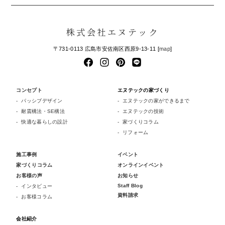
株式会社エヌテック
〒731-0113 広島市安佐南区西原9-13-11 [
map
]
コンセプト
エヌテックの家づくり
パッシブデザイン
エヌテックの家ができるまで
耐震構法・SE構法
エヌテックの技術
快適な暮らしの設計
家づくりコラム
リフォーム
施工事例
イベント
家づくりコラム
オンラインイベント
お客様の声
お知らせ
Staff Blog
インタビュー
資料請求
お客様コラム
会社紹介