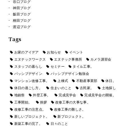
谷口ブログ
神田ブログ
飯田ブログ
桐田ブログ
渡辺ブログ
Tags
お家のアイデア
お知らせ
イベント
エヌテックワークス
エヌテック事務所
カメラ講習会
スタッフの暮らし
セミナー
タイル工事。
パッシブデザイン
パッシブデザイン勉強会
マンション改修工事。
上棟式
不動産事業部
休日。
休日の過ごし方。
住まいのこと
古民家。
土地探し
地鎮祭
外壁工事。
完成見学会
完成見学会の開催。
工事開始。
挨拶
改修工事の大事な事。
改修工事の注意点。
改修工事の難しさ。
新しいプロジェクト。
新プロジェクト。
新築工事の完了。
日々のこと