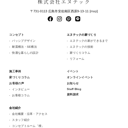
株式会社エヌテック
〒731-0113 広島市安佐南区西原9-13-11 [
map
]
コンセプト
エヌテックの家づくり
パッシブデザイン
エヌテックの家ができるまで
耐震構法・SE構法
エヌテックの技術
快適な暮らしの設計
家づくりコラム
リフォーム
施工事例
イベント
家づくりコラム
オンラインイベント
お客様の声
お知らせ
Staff Blog
インタビュー
資料請求
お客様コラム
会社紹介
会社概要・沿革・アクセス
スタッフ紹介
コンセプトルーム「檪」