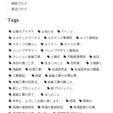
桐田ブログ
渡辺ブログ
Tags
お家のアイデア
お知らせ
イベント
エヌテックワークス
エヌテック事務所
カメラ講習会
スタッフの暮らし
セミナー
タイル工事。
パッシブデザイン
パッシブデザイン勉強会
マンション改修工事。
上棟式
不動産事業部
休日。
休日の過ごし方。
住まいのこと
古民家。
土地探し
地鎮祭
外壁工事。
完成見学会
完成見学会の開催。
工事開始。
挨拶
改修工事の大事な事。
改修工事の注意点。
改修工事の難しさ。
新しいプロジェクト。
新プロジェクト。
新築工事の完了。
日々のこと
本年も、よろしくお願い致します。
現場
現場の
現場の進捗状況
現場の進捗状況。
現場監督の仕事。