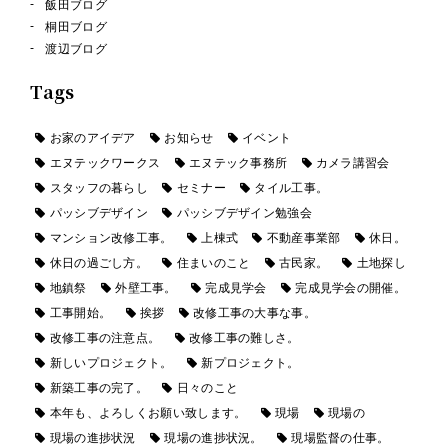
飯田ブログ
桐田ブログ
渡辺ブログ
Tags
お家のアイデア
お知らせ
イベント
エヌテックワークス
エヌテック事務所
カメラ講習会
スタッフの暮らし
セミナー
タイル工事。
パッシブデザイン
パッシブデザイン勉強会
マンション改修工事。
上棟式
不動産事業部
休日。
休日の過ごし方。
住まいのこと
古民家。
土地探し
地鎮祭
外壁工事。
完成見学会
完成見学会の開催。
工事開始。
挨拶
改修工事の大事な事。
改修工事の注意点。
改修工事の難しさ。
新しいプロジェクト。
新プロジェクト。
新築工事の完了。
日々のこと
本年も、よろしくお願い致します。
現場
現場の
現場の進捗状況
現場の進捗状況。
現場監督の仕事。