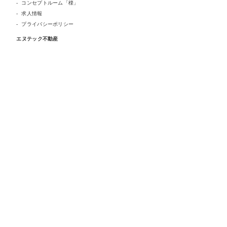
コンセプトルーム「檪」
求人情報
プライバシーポリシー
エヌテック不動産