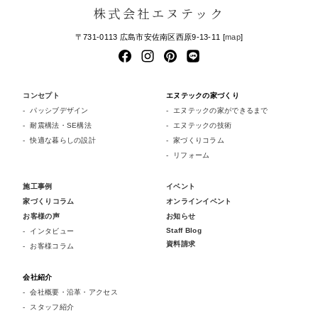
株式会社エヌテック
〒731-0113 広島市安佐南区西原9-13-11 [
map
]
コンセプト
エヌテックの家づくり
パッシブデザイン
エヌテックの家ができるまで
耐震構法・SE構法
エヌテックの技術
快適な暮らしの設計
家づくりコラム
リフォーム
施工事例
イベント
家づくりコラム
オンラインイベント
お客様の声
お知らせ
Staff Blog
インタビュー
資料請求
お客様コラム
会社紹介
会社概要・沿革・アクセス
スタッフ紹介