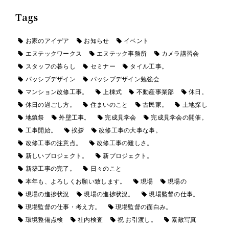
Tags
お家のアイデア
お知らせ
イベント
エヌテックワークス
エヌテック事務所
カメラ講習会
スタッフの暮らし
セミナー
タイル工事。
パッシブデザイン
パッシブデザイン勉強会
マンション改修工事。
上棟式
不動産事業部
休日。
休日の過ごし方。
住まいのこと
古民家。
土地探し
地鎮祭
外壁工事。
完成見学会
完成見学会の開催。
工事開始。
挨拶
改修工事の大事な事。
改修工事の注意点。
改修工事の難しさ。
新しいプロジェクト。
新プロジェクト。
新築工事の完了。
日々のこと
本年も、よろしくお願い致します。
現場
現場の
現場の進捗状況
現場の進捗状況。
現場監督の仕事。
現場監督の仕事・考え方。
現場監督の面白み。
環境整備点検
社内検査
祝 お引渡し。
素敵写真