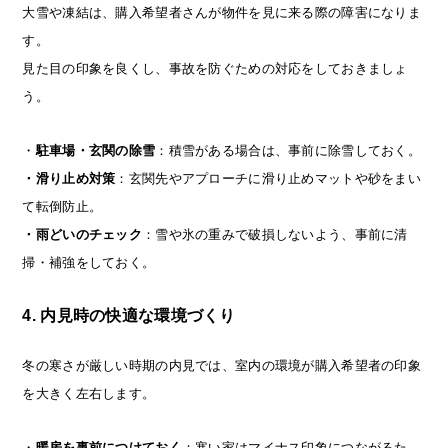
大雪や凍結は、購入希望者さんが物件を見に来る際の障害になりま
す。
見た目の印象を良くし、事故を防ぐための対応をしておきましょ
う。
・
駐車場・玄関の除雪
：積雪がある場合は、事前に除雪しておく。
・滑り止め対策
：玄関先やアプローチに滑り止めマットや砂をまい
て転倒防止。
・雨どいのチェック
：雪や氷の重みで破損しないよう、事前に清
掃・補強をしておく。
4. 内見時の快適な環境づくり
冬の寒さが厳しい時期の内見では、室内の環境が購入希望者の印象
を大きく左右します。
・
暖房を事前につけておく
：寒い家はマイナス印象につながるた