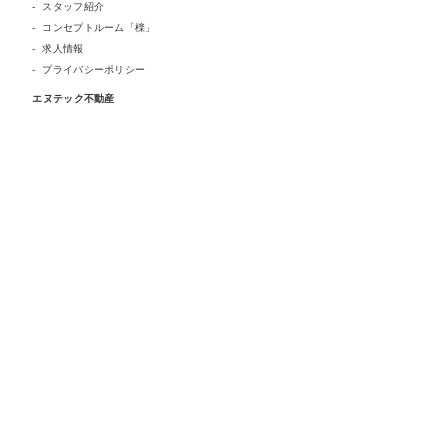
スタッフ紹介
コンセプトルーム「檪」
求人情報
プライバシーポリシー
エヌテック不動産