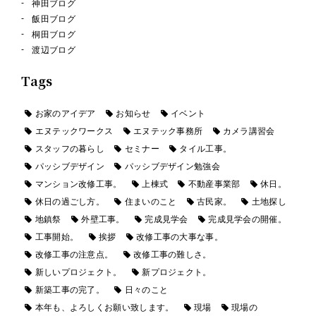
神田ブログ
飯田ブログ
桐田ブログ
渡辺ブログ
Tags
お家のアイデア
お知らせ
イベント
エヌテックワークス
エヌテック事務所
カメラ講習会
スタッフの暮らし
セミナー
タイル工事。
パッシブデザイン
パッシブデザイン勉強会
マンション改修工事。
上棟式
不動産事業部
休日。
休日の過ごし方。
住まいのこと
古民家。
土地探し
地鎮祭
外壁工事。
完成見学会
完成見学会の開催。
工事開始。
挨拶
改修工事の大事な事。
改修工事の注意点。
改修工事の難しさ。
新しいプロジェクト。
新プロジェクト。
新築工事の完了。
日々のこと
本年も、よろしくお願い致します。
現場
現場の