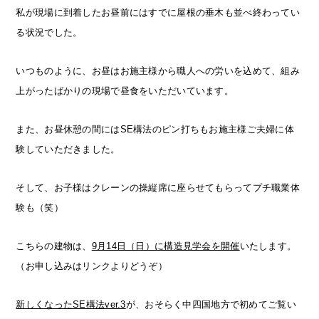
私が現場に到着したお昼前にはすでに屋根の垂木も並べ終わってい
る状況でした。
いつものように、お昼はお施主様から職人への労いを込めて、組み
上がったばかりの現場で昼食をいただいています。
また、お昼休憩の間にはSE構法のピン打ちもお施主様ご夫婦に体
験していただきました。
そして、お子様はクレーンの操縦席に座らせてもらってプチ職業体
験も（笑）
こちらの建物は、
9月14日（日）に構造見学会を開催
いたします。
（お申し込みはリンクよりどうぞ）
新しくなったSE構法ver.3
が、おそらく中四国地方で初めてご覧い