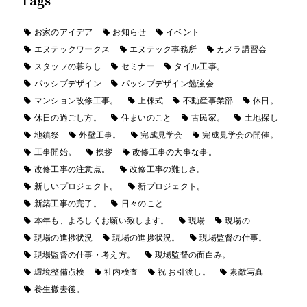
Tags
お家のアイデア
お知らせ
イベント
エヌテックワークス
エヌテック事務所
カメラ講習会
スタッフの暮らし
セミナー
タイル工事。
パッシブデザイン
パッシブデザイン勉強会
マンション改修工事。
上棟式
不動産事業部
休日。
休日の過ごし方。
住まいのこと
古民家。
土地探し
地鎮祭
外壁工事。
完成見学会
完成見学会の開催。
工事開始。
挨拶
改修工事の大事な事。
改修工事の注意点。
改修工事の難しさ。
新しいプロジェクト。
新プロジェクト。
新築工事の完了。
日々のこと
本年も、よろしくお願い致します。
現場
現場の
現場の進捗状況
現場の進捗状況。
現場監督の仕事。
現場監督の仕事・考え方。
現場監督の面白み。
環境整備点検
社内検査
祝 お引渡し。
素敵写真
養生撤去後。