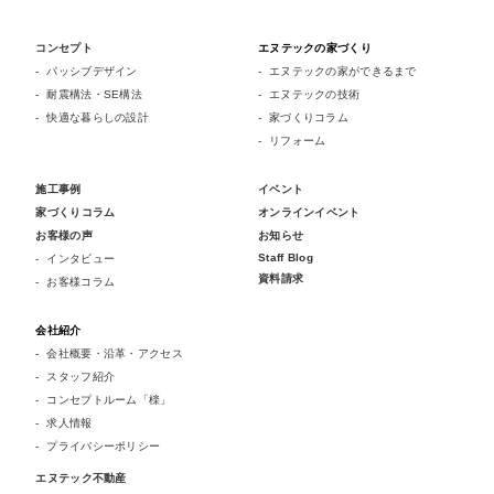
コンセプト
エヌテックの家づくり
パッシブデザイン
エヌテックの家ができるまで
耐震構法・SE構法
エヌテックの技術
快適な暮らしの設計
家づくりコラム
リフォーム
施工事例
イベント
家づくりコラム
オンラインイベント
お客様の声
お知らせ
Staff Blog
インタビュー
資料請求
お客様コラム
会社紹介
会社概要・沿革・アクセス
スタッフ紹介
コンセプトルーム「檪」
求人情報
プライバシーポリシー
エヌテック不動産