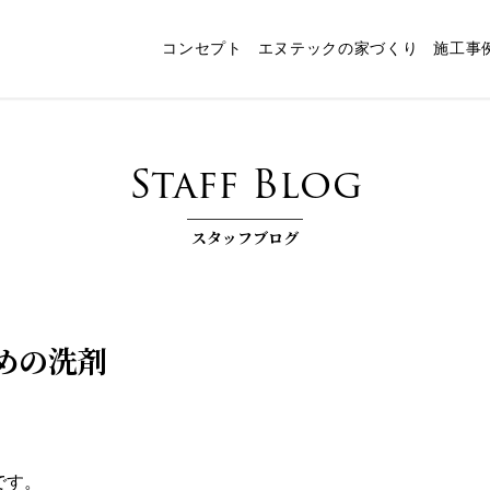
コンセプト
エヌテックの家づくり
施工事
ャート
スタッフ紹介
パッシブデザイン
エヌテックの技術
インタビュー
コンセプトルーム「檪」
耐震構法・SE構法
お客様コラム
家づくりコラム
お知らせ
快
Staff Blog
スタッフブログ
めの洗剤
です。