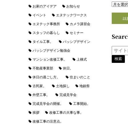
お家のアイデア
お知らせ
イベント
エヌテックワークス
以
エヌテック事務所
カメラ講習会
スタッフの暮らし
セミナー
Sear
タイル工事。
パッシブデザイン
パッシブデザイン勉強会
マンション改修工事。
上棟式
不動産事業部
休日。
休日の過ごし方。
住まいのこと
古民家。
土地探し
地鎮祭
外壁工事。
完成見学会
完成見学会の開催。
工事開始。
挨拶
改修工事の大事な事。
改修工事の注意点。