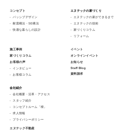
コンセプト
エヌテックの家づくり
パッシブデザイン
エヌテックの家ができるまで
耐震構法・SE構法
エヌテックの技術
快適な暮らしの設計
家づくりコラム
リフォーム
施工事例
イベント
家づくりコラム
オンラインイベント
お客様の声
お知らせ
Staff Blog
インタビュー
資料請求
お客様コラム
会社紹介
会社概要・沿革・アクセス
スタッフ紹介
コンセプトルーム「檪」
求人情報
プライバシーポリシー
エヌテック不動産