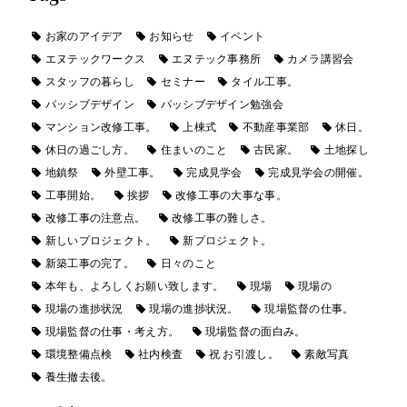
お家のアイデア
お知らせ
イベント
エヌテックワークス
エヌテック事務所
カメラ講習会
スタッフの暮らし
セミナー
タイル工事。
パッシブデザイン
パッシブデザイン勉強会
マンション改修工事。
上棟式
不動産事業部
休日。
休日の過ごし方。
住まいのこと
古民家。
土地探し
地鎮祭
外壁工事。
完成見学会
完成見学会の開催。
工事開始。
挨拶
改修工事の大事な事。
改修工事の注意点。
改修工事の難しさ。
新しいプロジェクト。
新プロジェクト。
新築工事の完了。
日々のこと
本年も、よろしくお願い致します。
現場
現場の
現場の進捗状況
現場の進捗状況。
現場監督の仕事。
現場監督の仕事・考え方。
現場監督の面白み。
環境整備点検
社内検査
祝 お引渡し。
素敵写真
養生撤去後。