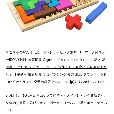
※こちらの写真は
【楽天市場】ラッピング無料【CEマーク付き／
全500問収録】知育玩具 Gigamic(ギガミック) カタミノ 木製 木製
玩具 こども キッズ ボードゲーム 脳力パズル 知育パズル 知育おも
ちゃ オモチャ 教育玩具 プログラミング 知恵 北欧 フランス：家具
のわくわくランド 楽天市場店 (rakuten.co.jp)
よりお借りしました。
2つ目は、【Gravity Maze グラビティ・メイズ】という商品です。
立体的な迷路を完成させて、ボールをゴールまで導くボードゲーム
です。