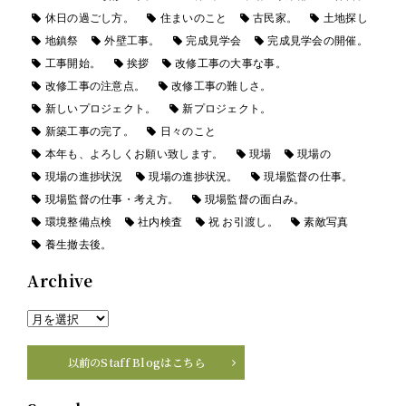
休日の過ごし方。
住まいのこと
古民家。
土地探し
地鎮祭
外壁工事。
完成見学会
完成見学会の開催。
工事開始。
挨拶
改修工事の大事な事。
改修工事の注意点。
改修工事の難しさ。
新しいプロジェクト。
新プロジェクト。
新築工事の完了。
日々のこと
本年も、よろしくお願い致します。
現場
現場の
現場の進捗状況
現場の進捗状況。
現場監督の仕事。
現場監督の仕事・考え方。
現場監督の面白み。
環境整備点検
社内検査
祝 お引渡し。
素敵写真
養生撤去後。
Archive
以前のStaff Blogはこちら