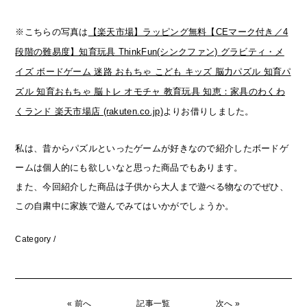
※こちらの写真は
【楽天市場】ラッピング無料【CEマーク付き／4
段階の難易度】知育玩具 ThinkFun(シンクファン) グラビティ・メ
イズ ボードゲーム 迷路 おもちゃ こども キッズ 脳力パズル 知育パ
ズル 知育おもちゃ 脳トレ オモチャ 教育玩具 知恵：家具のわくわ
くランド 楽天市場店 (rakuten.co.jp)
よりお借りしました。
私は、昔からパズルといったゲームが好きなので紹介したボードゲ
ームは個人的にも欲しいなと思った商品でもあります。
また、今回紹介した商品は子供から大人まで遊べる物なのでぜひ、
この自粛中に家族で遊んでみてはいかがでしょうか。
Category /
« 前へ
記事一覧
次へ »