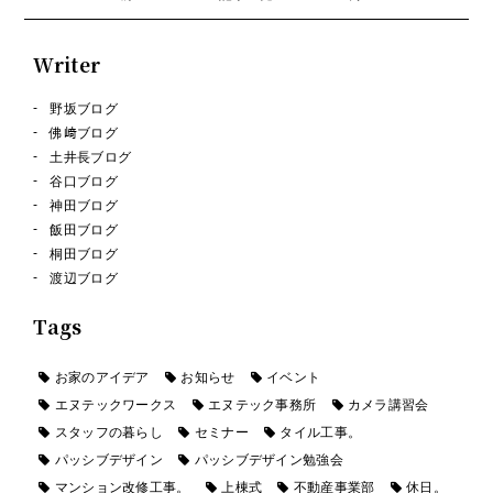
Writer
野坂ブログ
佛﨑ブログ
土井長ブログ
谷口ブログ
神田ブログ
飯田ブログ
桐田ブログ
渡辺ブログ
Tags
お家のアイデア
お知らせ
イベント
エヌテックワークス
エヌテック事務所
カメラ講習会
スタッフの暮らし
セミナー
タイル工事。
パッシブデザイン
パッシブデザイン勉強会
マンション改修工事。
上棟式
不動産事業部
休日。