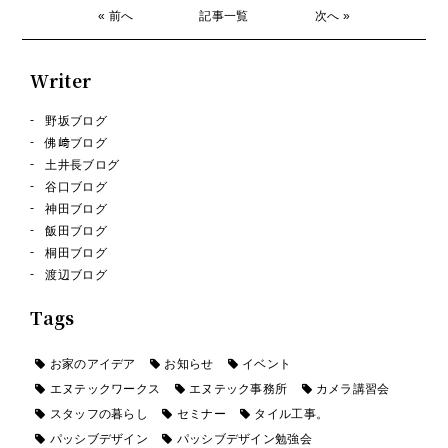
« 前へ
記事一覧
次へ »
Writer
野坂ブログ
佛﨑ブログ
土井長ブログ
谷口ブログ
神田ブログ
飯田ブログ
桐田ブログ
渡辺ブログ
Tags
お家のアイデア
お知らせ
イベント
エヌテックワークス
エヌテック事務所
カメラ講習会
スタッフの暮らし
セミナー
タイル工事。
パッシブデザイン
パッシブデザイン勉強会