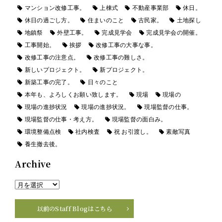
マンション改修工事。
上棟式
不動産事業部
休日。
休日の過ごし方。
住まいのこと
古民家。
土地探し
地鎮祭
外壁工事。
完成見学会
完成見学会の開催。
工事開始。
挨拶
改修工事の大事な事。
改修工事の注意点。
改修工事の難しさ。
新しいプロジェクト。
新プロジェクト。
新築工事の完了。
日々のこと
本年も、よろしくお願い致します。
現場
現場の
現場の進捗状況
現場の進捗状況。
現場監督の仕事。
現場監督の仕事・考え方。
現場監督の面白み。
環境整備点検
社内検査
祝 お引渡し。
素敵写真
養生撤去後。
Archive
以前のStaff Blogはこちら