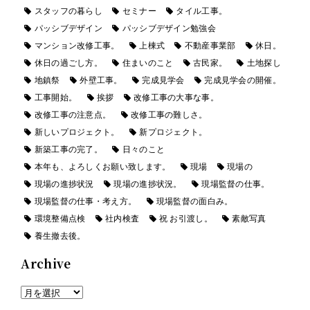
スタッフの暮らし
セミナー
タイル工事。
パッシブデザイン
パッシブデザイン勉強会
マンション改修工事。
上棟式
不動産事業部
休日。
休日の過ごし方。
住まいのこと
古民家。
土地探し
地鎮祭
外壁工事。
完成見学会
完成見学会の開催。
工事開始。
挨拶
改修工事の大事な事。
改修工事の注意点。
改修工事の難しさ。
新しいプロジェクト。
新プロジェクト。
新築工事の完了。
日々のこと
本年も、よろしくお願い致します。
現場
現場の
現場の進捗状況
現場の進捗状況。
現場監督の仕事。
現場監督の仕事・考え方。
現場監督の面白み。
環境整備点検
社内検査
祝 お引渡し。
素敵写真
養生撤去後。
Archive