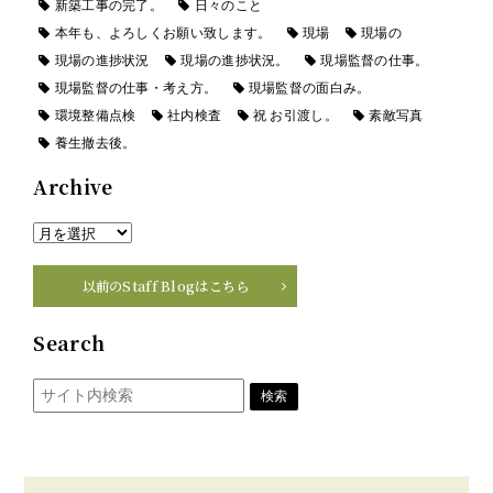
新築工事の完了。
日々のこと
本年も、よろしくお願い致します。
現場
現場の
現場の進捗状況
現場の進捗状況。
現場監督の仕事。
現場監督の仕事・考え方。
現場監督の面白み。
環境整備点検
社内検査
祝 お引渡し。
素敵写真
養生撤去後。
Archive
以前のStaff Blogはこちら
Search