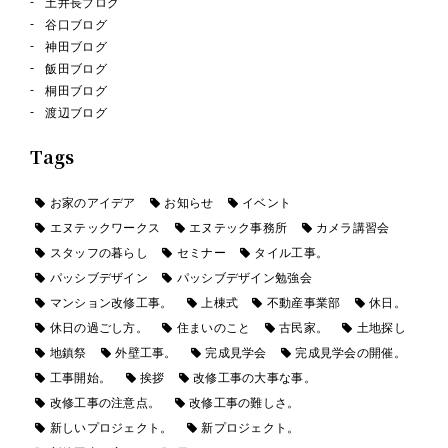
土井長ブログ
谷口ブログ
神田ブログ
飯田ブログ
桐田ブログ
渡辺ブログ
Tags
お家のアイデア
お知らせ
イベント
エヌテックワークス
エヌテック事務所
カメラ講習会
スタッフの暮らし
セミナー
タイル工事。
パッシブデザイン
パッシブデザイン勉強会
マンション改修工事。
上棟式
不動産事業部
休日。
休日の過ごし方。
住まいのこと
古民家。
土地探し
地鎮祭
外壁工事。
完成見学会
完成見学会の開催。
工事開始。
挨拶
改修工事の大事な事。
改修工事の注意点。
改修工事の難しさ。
新しいプロジェクト。
新プロジェクト。