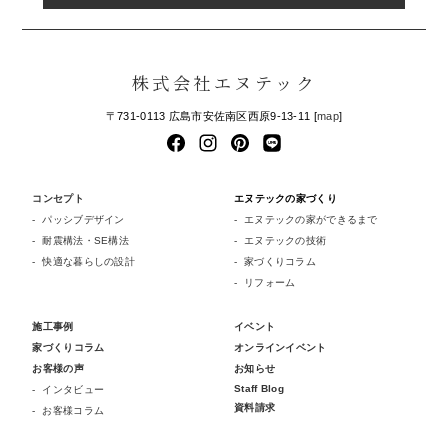
株式会社エヌテック
〒731-0113 広島市安佐南区西原9-13-11 [
map
]
コンセプト
エヌテックの家づくり
パッシブデザイン
エヌテックの家ができるまで
耐震構法・SE構法
エヌテックの技術
快適な暮らしの設計
家づくりコラム
リフォーム
施工事例
イベント
家づくりコラム
オンラインイベント
お客様の声
お知らせ
Staff Blog
インタビュー
資料請求
お客様コラム