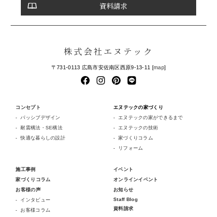
資料請求
株式会社エヌテック
〒731-0113 広島市安佐南区西原9-13-11 [
map
]
コンセプト
エヌテックの家づくり
パッシブデザイン
エヌテックの家ができるまで
耐震構法・SE構法
エヌテックの技術
快適な暮らしの設計
家づくりコラム
リフォーム
施工事例
イベント
家づくりコラム
オンラインイベント
お客様の声
お知らせ
Staff Blog
インタビュー
資料請求
お客様コラム