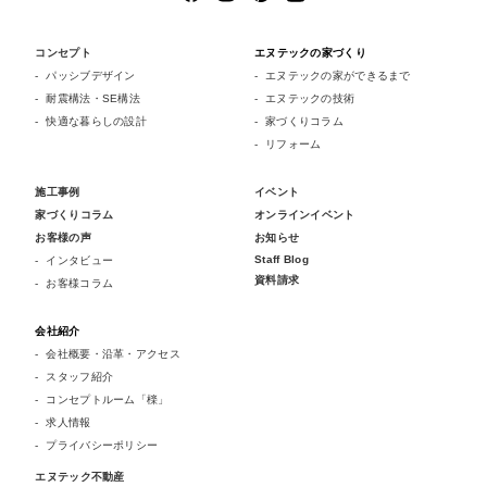
コンセプト
エヌテックの家づくり
パッシブデザイン
エヌテックの家ができるまで
耐震構法・SE構法
エヌテックの技術
快適な暮らしの設計
家づくりコラム
リフォーム
施工事例
イベント
家づくりコラム
オンラインイベント
お客様の声
お知らせ
Staff Blog
インタビュー
資料請求
お客様コラム
会社紹介
会社概要・沿革・アクセス
スタッフ紹介
コンセプトルーム「檪」
求人情報
プライバシーポリシー
エヌテック不動産