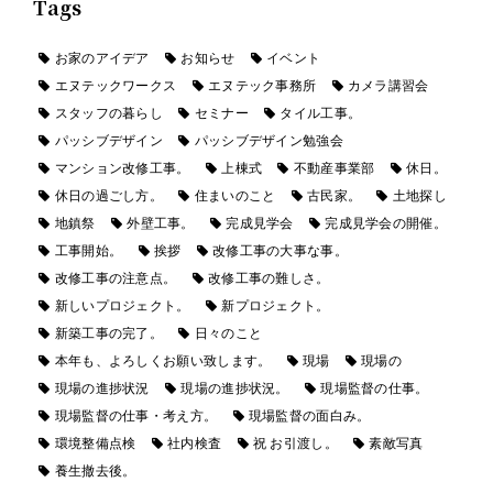
Tags
お家のアイデア
お知らせ
イベント
エヌテックワークス
エヌテック事務所
カメラ講習会
スタッフの暮らし
セミナー
タイル工事。
パッシブデザイン
パッシブデザイン勉強会
マンション改修工事。
上棟式
不動産事業部
休日。
休日の過ごし方。
住まいのこと
古民家。
土地探し
地鎮祭
外壁工事。
完成見学会
完成見学会の開催。
工事開始。
挨拶
改修工事の大事な事。
改修工事の注意点。
改修工事の難しさ。
新しいプロジェクト。
新プロジェクト。
新築工事の完了。
日々のこと
本年も、よろしくお願い致します。
現場
現場の
現場の進捗状況
現場の進捗状況。
現場監督の仕事。
現場監督の仕事・考え方。
現場監督の面白み。
環境整備点検
社内検査
祝 お引渡し。
素敵写真
養生撤去後。