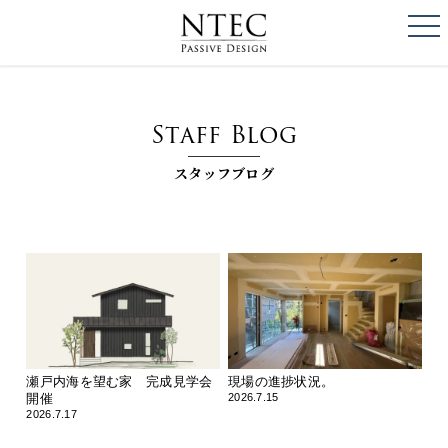
togg
NTEC
PASSIVE DESI
Staff Blog
スタッフブログ
瀬戸内海を望む家 完成見学会
現場の進捗状況。
開催
2026.7.15
2026.7.17