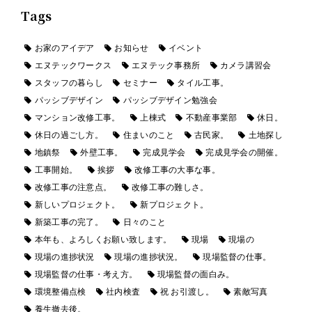
Tags
お家のアイデア
お知らせ
イベント
エヌテックワークス
エヌテック事務所
カメラ講習会
スタッフの暮らし
セミナー
タイル工事。
パッシブデザイン
パッシブデザイン勉強会
マンション改修工事。
上棟式
不動産事業部
休日。
休日の過ごし方。
住まいのこと
古民家。
土地探し
地鎮祭
外壁工事。
完成見学会
完成見学会の開催。
工事開始。
挨拶
改修工事の大事な事。
改修工事の注意点。
改修工事の難しさ。
新しいプロジェクト。
新プロジェクト。
新築工事の完了。
日々のこと
本年も、よろしくお願い致します。
現場
現場の
現場の進捗状況
現場の進捗状況。
現場監督の仕事。
現場監督の仕事・考え方。
現場監督の面白み。
環境整備点検
社内検査
祝 お引渡し。
素敵写真
養生撤去後。