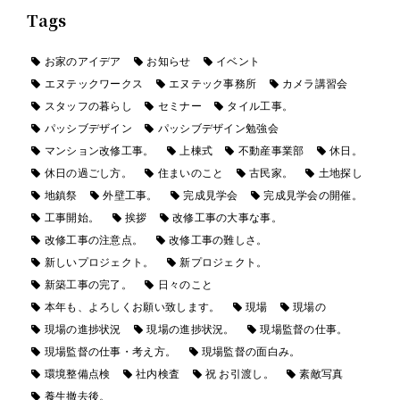
Tags
お家のアイデア
お知らせ
イベント
エヌテックワークス
エヌテック事務所
カメラ講習会
スタッフの暮らし
セミナー
タイル工事。
パッシブデザイン
パッシブデザイン勉強会
マンション改修工事。
上棟式
不動産事業部
休日。
休日の過ごし方。
住まいのこと
古民家。
土地探し
地鎮祭
外壁工事。
完成見学会
完成見学会の開催。
工事開始。
挨拶
改修工事の大事な事。
改修工事の注意点。
改修工事の難しさ。
新しいプロジェクト。
新プロジェクト。
新築工事の完了。
日々のこと
本年も、よろしくお願い致します。
現場
現場の
現場の進捗状況
現場の進捗状況。
現場監督の仕事。
現場監督の仕事・考え方。
現場監督の面白み。
環境整備点検
社内検査
祝 お引渡し。
素敵写真
養生撤去後。