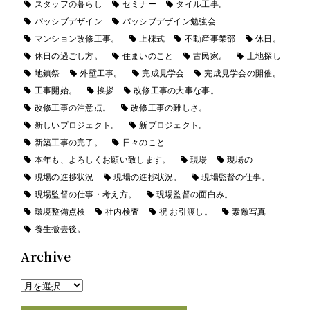
スタッフの暮らし
セミナー
タイル工事。
パッシブデザイン
パッシブデザイン勉強会
マンション改修工事。
上棟式
不動産事業部
休日。
休日の過ごし方。
住まいのこと
古民家。
土地探し
地鎮祭
外壁工事。
完成見学会
完成見学会の開催。
工事開始。
挨拶
改修工事の大事な事。
改修工事の注意点。
改修工事の難しさ。
新しいプロジェクト。
新プロジェクト。
新築工事の完了。
日々のこと
本年も、よろしくお願い致します。
現場
現場の
現場の進捗状況
現場の進捗状況。
現場監督の仕事。
現場監督の仕事・考え方。
現場監督の面白み。
環境整備点検
社内検査
祝 お引渡し。
素敵写真
養生撤去後。
Archive